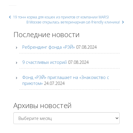
19 тонн корма для кошек из приютов от компании MARS!
Post
В Москве открылась ветеринарная cat-friendly клиника!
Последние новости
navigation
Ребрендинг фонда «РЭЙ»
07.08.2024
9 счастливых историй
07.08.2024
Фонд «РЭЙ» приглашает на «Знакомство с
приютом»
24.07.2024
Архивы новостей
Архивы
новостей