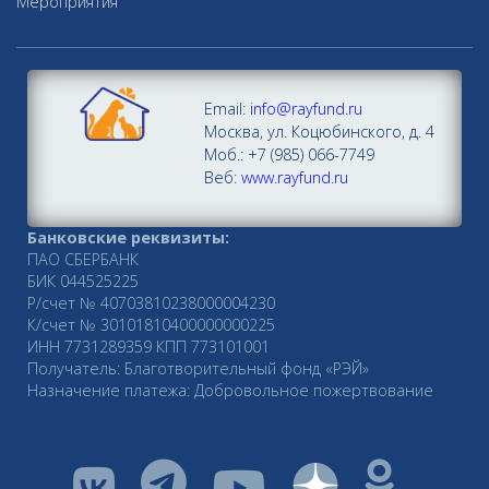
Мероприятия
Email:
info@rayfund.ru
Москва, ул. Коцюбинского, д. 4
Моб.: +7 (985) 066-7749
Веб:
www.rayfund.ru
Банковские реквизиты:
ПАО СБЕРБАНК
БИК 044525225
Р/счет № 40703810238000004230
К/счет № 30101810400000000225
ИНН 7731289359 КПП 773101001
Получатель: Благотворительный фонд «РЭЙ»
Назначение платежа: Добровольное пожертвование