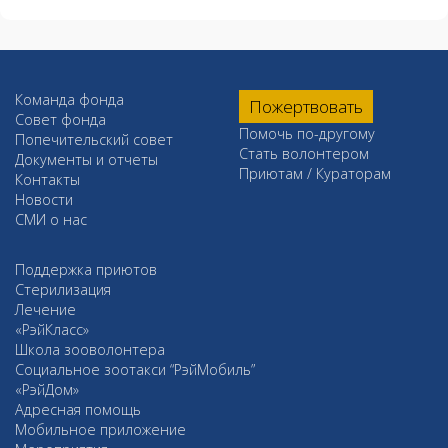
Команда фонда
Пожертвовать
Совет фонда
Помочь по-другому
Попечительский совет
Стать волонтером
Документы и отчеты
Приютам / Кураторам
Контакты
Новости
СМИ о нас
Поддержка приютов
Стерилизация
Лечение
«РэйКласс»
Школа зооволонтера
Социальное зоотакси “РэйМобиль”
«РэйДом»
Адресная помощь
Мобильное приложение