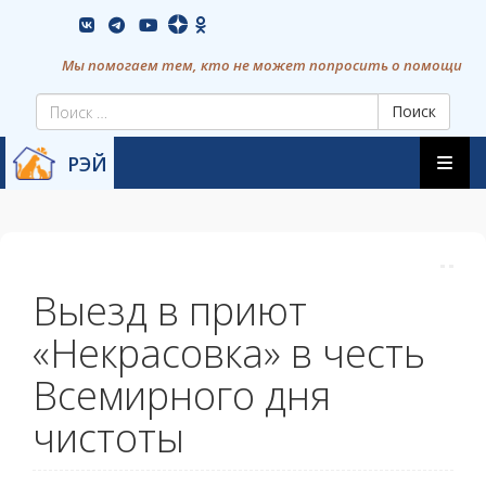
Skip
vkontakte
youtube
to
content
Мы помогаем тем, кто не может попросить о помощи
Поиск
Skip
РЭЙ
to
content
Выезд в приют
«Некрасовка» в честь
Всемирного дня
чистоты