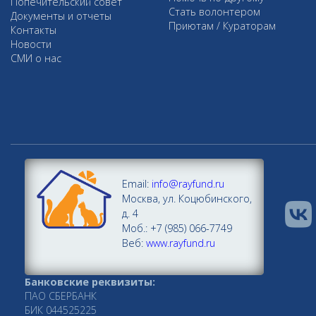
Попечительский совет
Стать волонтером
Документы и отчеты
Приютам / Кураторам
Контакты
Новости
СМИ о нас
Email:
info@rayfund.ru
Москва, ул. Коцюбинского,
д. 4
Моб.: +7 (985) 066-7749
Веб:
www.rayfund.ru
Банковские реквизиты:
ПАО СБЕРБАНК
БИК 044525225