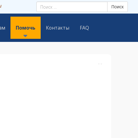
и
Поиск
вотным — благотворительная общественная организаци
ам
Помочь
Контакты
FAQ