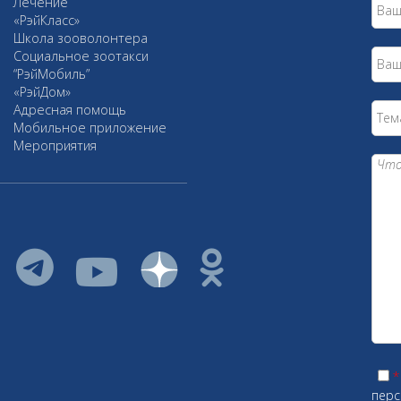
Лечение
«РэйКласс»
Школа зооволонтера
Социальное зоотакси
“РэйМобиль”
«РэйДом»
Адресная помощь
Мобильное приложение
Мероприятия
vkontakte
youtube
*
перс