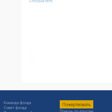
v-moskve.html
Команда фонда
Пожертвовать
Совет фонда
Помочь по-другому