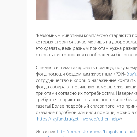
“Бездомным животным комплексно стараются п
которых строится зачастую лишь на добровольц
это сделать, ведь разным приютам нужна разная
открытых источниках из соображения безопасно
С целью систематизировать помощь, получаему
фонд помощи бездомным животным «РЭЙ» (
rayf
сотрудничество и хорошо налаженные контакты
фонда собирают посильную помощь с желающих
приютами согласно их потребностям. Наверняка
требуются в приютах – старое постельное белье
газеты! Более подробный список того, что прини
оказание подобной или иной помощи, можно в с
https://rayfund.ru/get_involved/other_help/
»
Источник:
http://om-msk.ru/news/blagotvoritelnii