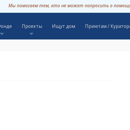
Мы помогаем тем, кто не может попросить о помощ
ontent
 животных в Москве – сайт фонда помощи бездомным жи
Фонде
Проекты
Ищут дом
Приютам / Куратор