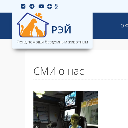
Skip
vkontakte
youtube
to
content
Skip to c
Защита
О 
РЭЙ
Фонд помощи бездомным животным
СМИ о нас