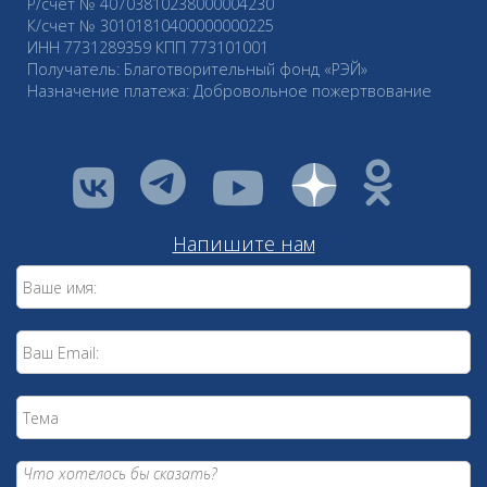
Р/счет № 40703810238000004230
К/счет № 30101810400000000225
ИНН 7731289359 КПП 773101001
Получатель: Благотворительный фонд «РЭЙ»
Назначение платежа: Добровольное пожертвование
vkontakte
youtube
Напишите нам