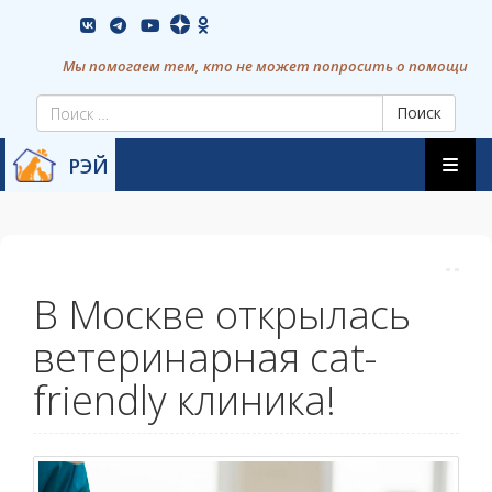
Skip
vkontakte
youtube
to
content
Мы помогаем тем, кто не может попросить о помощи
Поиск
Skip
РЭЙ
to
content
В Москве открылась
ветеринарная cat-
friendly клиника!