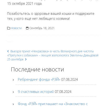
15 октября 2021 года.
Позаботьтесь о здоровье вашей кошки и поддержите
тех, у кого ещё нет любящего хозяина!
Новости
Сентябрь 18, 2021
Выезд в приют «Некрасовка» в честь Всемирного дня чистоты
Post
«Прогулки с собаками» – лекция зоопсихолога Эвелины Давыдовой
25 сентября
navigation
Последние новости
Ребрендинг фонда «РЭЙ»
07.08.2024
9 счастливых историй
07.08.2024
Фонд «РЭЙ» приглашает на «Знакомство с