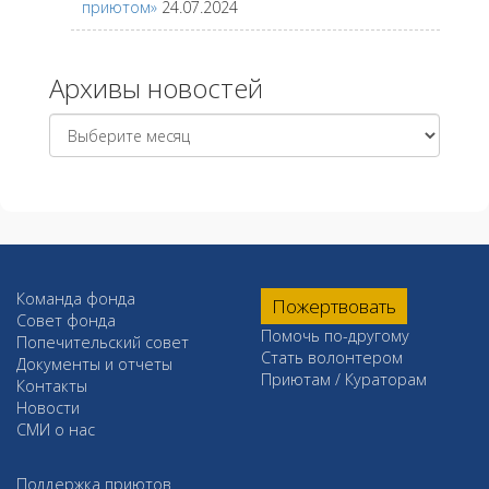
приютом»
24.07.2024
Архивы новостей
Архивы
новостей
Команда фонда
Пожертвовать
Совет фонда
Помочь по-другому
Попечительский совет
Стать волонтером
Документы и отчеты
Приютам / Кураторам
Контакты
Новости
СМИ о нас
Поддержка приютов