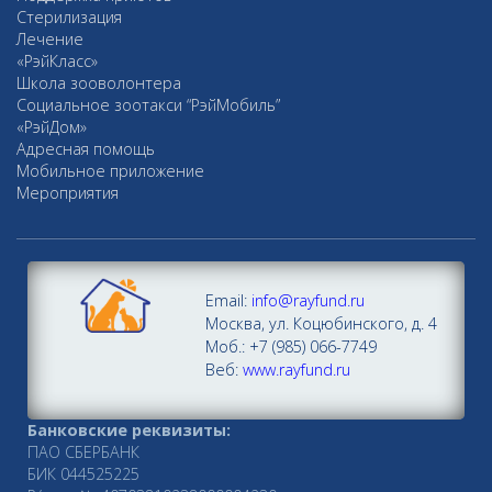
Стерилизация
Лечение
«РэйКласс»
Школа зооволонтера
Социальное зоотакси “РэйМобиль”
«РэйДом»
Адресная помощь
Мобильное приложение
Мероприятия
Email:
info@rayfund.ru
Москва, ул. Коцюбинского, д. 4
Моб.: +7 (985) 066-7749
Веб:
www.rayfund.ru
Банковские реквизиты:
ПАО СБЕРБАНК
БИК 044525225