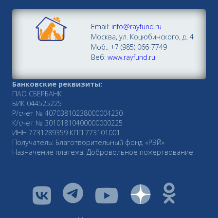
Email:
info@rayfund.ru
Москва, ул. Коцюбинского, д. 4
Моб.: +7 (985) 066-7749
Веб:
www.rayfund.ru
Банковские реквизиты:
ПАО СБЕРБАНК
БИК 044525225
Р/счет № 40703810238000004230
К/счет № 30101810400000000225
ИНН 7731289359 КПП 773101001
Получатель: Благотворительный фонд «РЭЙ»
Назначение платежа: Добровольное пожертвование
vkontakte
youtube