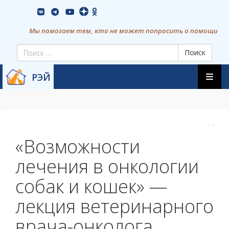
Skip
vkontakte
youtube
to
content
Мы помогаем тем, кто не может попросить о помощи
Поиск
Skip
РЭЙ
to
content
«Возможности
лечения в онкологии
собак и кошек» —
лекция ветеринарного
врача-онколога