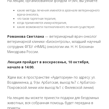
На лекции, организованной фондом «РЭЙ», вы узнаете:
какие методы лечения имеются в арсенале ветеринарного
врача-онколога,
что такое таргетная терапия,
когда применяется иммунотерапия,
какие возможности паллиативного лечения существуют.
Романова Светлана
— ветеринарный врач-онколог
ветеринарной клиники «Биоконтроль», младший научный
сотрудник ФГБУ «НМИЦ онкологии им. Н. Н. Блохина»
Минздрава России.
Лекция пройдет в воскресенье, 10 октября,
начало в 14:00.
Ждем вас в пространстве «Аудиториум» по адресу: ул.
Воздвиженка, д. 9 (м. Арбатская, выход №7 с Арбатско-
Покровской линии или выход №1 с Филевской линии).
На лекцию вы можете принести подарки для бездомных
животных, вся собранная помощь будет передана в
приюты.