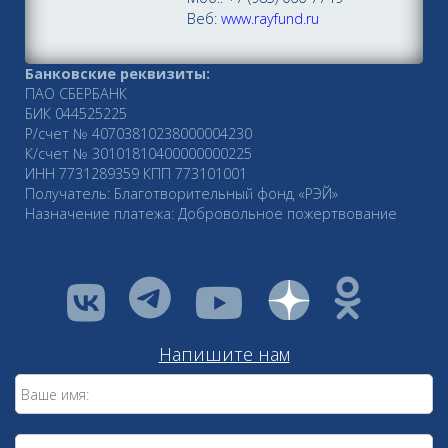
Веб:
www.rayfund.ru
Банковские реквизиты:
ПАО СБЕРБАНК
БИК 044525225
Р/счет № 40703810238000004230
К/счет № 30101810400000000225
ИНН 7731289359 КПП 773101001
Получатель: Благотворительный фонд «РЭЙ»
Назначение платежа: Добровольное пожертвование
vkontakte
youtube
Напишите нам