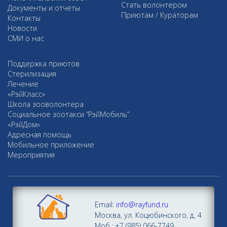
Стать волонтером
Документы и отчеты
Приютам / Кураторам
Контакты
Новости
СМИ о нас
Поддержка приютов
Стерилизация
Лечение
«РэйКласс»
Школа зооволонтера
Социальное зоотакси “РэйМобиль”
«РэйДом»
Адресная помощь
Мобильное приложение
Мероприятия
Email:
info@rayfund.ru
Москва, ул. Коцюбинского, д. 4
Моб.: +7 (985) 066-7749