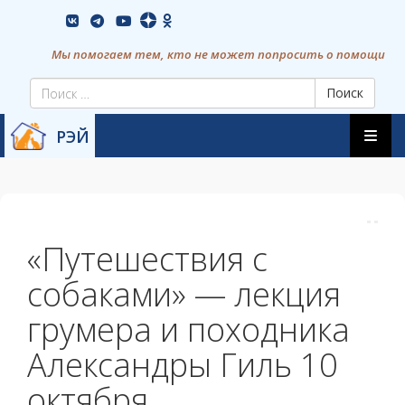
Skip
vkontakte
youtube
to
content
Мы помогаем тем, кто не может попросить о помощи
Поиск
Skip
РЭЙ
to
content
«Путешествия с
собаками» — лекция
грумера и походника
Александры Гиль 10
октября