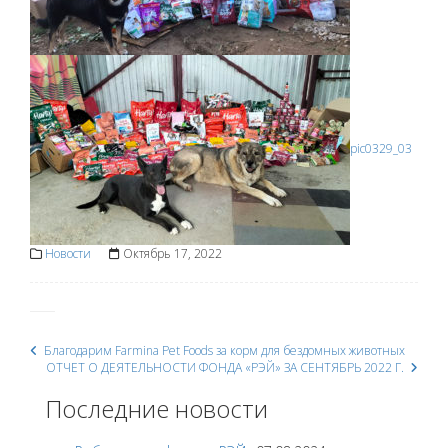
pic0329_03
Новости
Октябрь 17, 2022
Благодарим Farmina Pet Foods за корм для бездомных животных
Post
ОТЧЕТ О ДЕЯТЕЛЬНОСТИ ФОНДА «РЭЙ» ЗА СЕНТЯБРЬ 2022 Г.
Последние новости
navigation