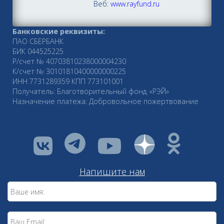
Веб:
www.rayfund.ru
Банковские реквизиты:
ПАО СБЕРБАНК
БИК 044525225
Р/счет № 40703810238000004230
К/счет № 30101810400000000225
ИНН 7731289359 КПП 773101001
Получатель: Благотворительный фонд «РЭЙ»
Назначение платежа: Добровольное пожертвование
vkontakte
youtube
Напишите нам