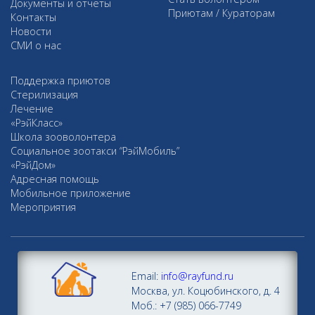
Документы и отчеты
Приютам / Кураторам
Контакты
Новости
СМИ о нас
Поддержка приютов
Стерилизация
Лечение
«РэйКласс»
Школа зооволонтера
Социальное зоотакси “РэйМобиль”
«РэйДом»
Адресная помощь
Мобильное приложение
Мероприятия
Email:
info@rayfund.ru
Москва, ул. Коцюбинского, д. 4
Моб.: +7 (985) 066-7749