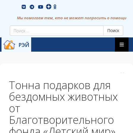
Skip
vkontakte
youtube
to
content
Мы помогаем тем, кто не может попросить о помощи
Поиск
Skip
РЭЙ
to
content
Тонна подарков для
бездомных животных
от
Благотворительного
фонда «Детский мир»