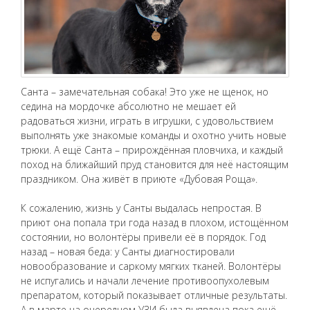
Санта – замечательная собака! Это уже не щенок, но
седина на мордочке абсолютно не мешает ей
радоваться жизни, играть в игрушки, с удовольствием
выполнять уже знакомые команды и охотно учить новые
трюки. А ещё Санта – прирождённая пловчиха, и каждый
поход на ближайший пруд становится для неё настоящим
праздником. Она живёт в приюте «Дубовая Роща».
К сожалению, жизнь у Санты выдалась непростая. В
приют она попала три года назад в плохом, истощённом
состоянии, но волонтёры привели её в порядок. Год
назад – новая беда: у Санты диагностировали
новообразование и саркому мягких тканей. Волонтёры
не испугались и начали лечение противоопухолевым
препаратом, который показывает отличные результаты.
А в марте на очередном УЗИ была выявлена пока ещё