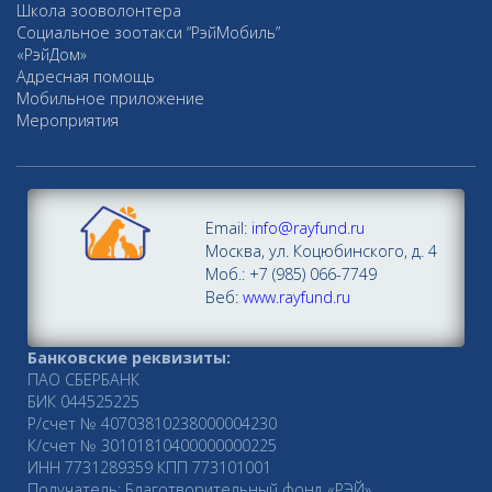
Школа зооволонтера
Социальное зоотакси “РэйМобиль”
«РэйДом»
Адресная помощь
Мобильное приложение
Мероприятия
Email:
info@rayfund.ru
Москва, ул. Коцюбинского, д. 4
Моб.: +7 (985) 066-7749
Веб:
www.rayfund.ru
Банковские реквизиты:
ПАО СБЕРБАНК
БИК 044525225
Р/счет № 40703810238000004230
К/счет № 30101810400000000225
ИНН 7731289359 КПП 773101001
Получатель: Благотворительный фонд «РЭЙ»