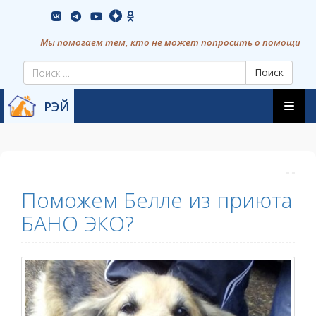
Skip
vkontakte
youtube
to
content
Мы помогаем тем, кто не может попросить о помощи
Поиск
Skip
РЭЙ
to
content
Поможем Белле из приюта
БАНО ЭКО?