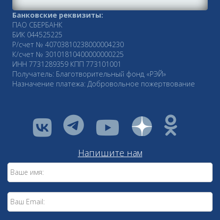
Банковские реквизиты:
ПАО СБЕРБАНК
БИК 044525225
Р/счет № 40703810238000004230
К/счет № 30101810400000000225
ИНН 7731289359 КПП 773101001
Получатель: Благотворительный фонд «РЭЙ»
Назначение платежа: Добровольное пожертвование
vkontakte
youtube
Напишите нам