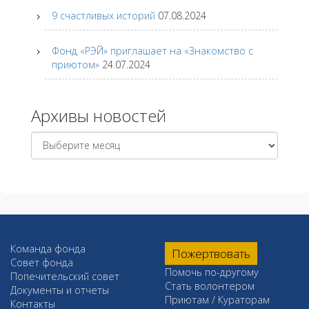
9 счастливых историй
07.08.2024
Фонд «РЭЙ» приглашает на «Знакомство с
приютом»
24.07.2024
Архивы новостей
Архивы
новостей
Команда фонда
Пожертвовать
Совет фонда
Помочь по-другому
Попечительский совет
Стать волонтером
Документы и отчеты
Приютам / Кураторам
Контакты