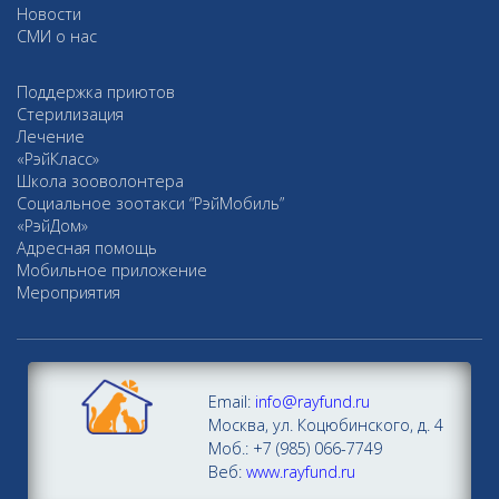
Новости
СМИ о нас
Поддержка приютов
Стерилизация
Лечение
«РэйКласс»
Школа зооволонтера
Социальное зоотакси “РэйМобиль”
«РэйДом»
Адресная помощь
Мобильное приложение
Мероприятия
Email:
info@rayfund.ru
Москва, ул. Коцюбинского, д. 4
Моб.: +7 (985) 066-7749
Веб:
www.rayfund.ru