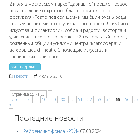
2 июля в московском парке “Царицыно” прошло первое
представление открытого благотворительного
фестиваля «Театр под солнцем» и мы были очень рады
стать участниками этого уникального проекта! Симбиоз
искусства и филантропии, добра и радости, восторга и
удивления – всё это потрясающий театральный проект,
рожденный общими усилиями центра “Благосфера” и
актеров Liquid Theatre.С помощью искусства и
сценических зарисовок
читать дальше
Новости
Июль 6, 2016
Страница 55 из 63
«
Posts
Первая
«
...
10
20
30
...
51
52
53
54
55
56
57
»
navigation
Последние новости
Ребрендинг фонда «РЭЙ»
07.08.2024